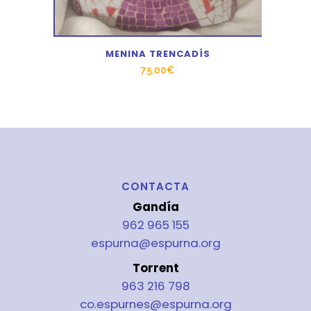
MENINA TRENCADÍS
75,00
€
CONTACTA
Gandía
962 965 155
espurna@espurna.org
Torrent
963 216 798
co.espurnes@espurna.org