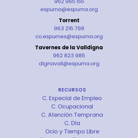
962 965 155
espurna@espurna.org
Torrent
963 216 798
co.espurnes@espurna.org
Tavernes de la Valldigna
962 823 985
dignavall@espurna.org
RECURSOS
C. Especial de Empleo
C. Ocupacional
C. Atención Temprana
C. Día
Ocio y Tiempo Libre