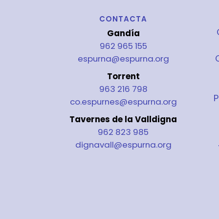
CONTACTA
Gandía
962 965 155
espurna@espurna.org
Torrent
963 216 798
P
co.espurnes@espurna.org
Tavernes de la Valldigna
962 823 985
dignavall@espurna.org