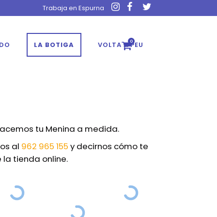
Trabaja en Espurna
0
ADO
LA BOTIGA
VOLTA A PEU
 Hacemos tu Menina a medida.
nos al
962 965 155
y decirnos cómo te
la tienda online.