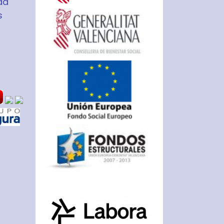
ad
s
S