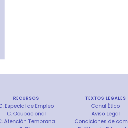
RECURSOS
TEXTOS LEGALES
C. Especial de Empleo
Canal Ético
C. Ocupacional
Aviso Legal
C. Atención Temprana
Condiciones de com