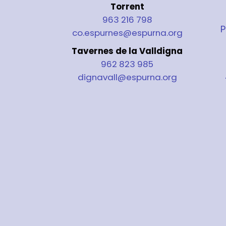
Torrent
963 216 798
P
co.espurnes@espurna.org
Tavernes de la Valldigna
962 823 985
dignavall@espurna.org