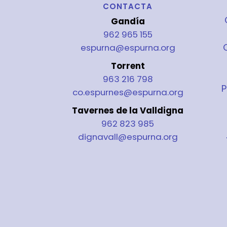
CONTACTA
Gandía
962 965 155
espurna@espurna.org
Torrent
963 216 798
P
co.espurnes@espurna.org
Tavernes de la Valldigna
962 823 985
dignavall@espurna.org