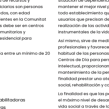
a de recursos y
situación de dependencia
iciarios son personas
mantener el mejor nivel 
dos, con edad
todo establecimiento qu
dentes en la Comunitat
usuarios que precisan d
s debe ser en centros
realización de las activ
munitarios y
instrumentales de la vida
esidencial para
Así mismo, sirve de medi
profesionales y favorec
ía entre un mínimo de 20
habitual de las personas
Centros de Día para per
intelectual, proporcionan
mantenimiento de la per
finalidad prestar una ate
social, rehabilitación y c
La finalidad es que las
abilitadoras
el máximo nivel de desar
vida social a través de l
vas