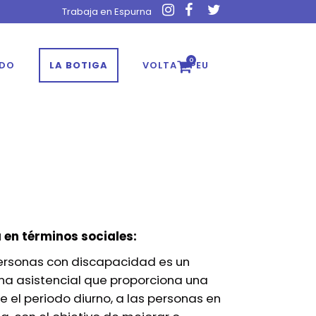
Trabaja en Espurna
0
ADO
LA BOTIGA
VOLTA A PEU
 en términos sociales:
ersonas con discapacidad es un
rna asistencial que proporciona una
e el periodo diurno, a las personas en