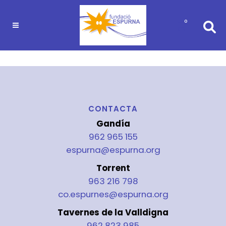
0
CONTACTA
Gandía
962 965 155
espurna@espurna.org
Torrent
963 216 798
co.espurnes@espurna.org
Tavernes de la Valldigna
962 823 985