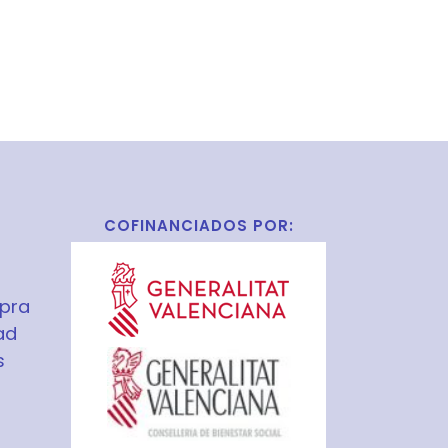
COFINANCIADOS POR:
pra
ad
s