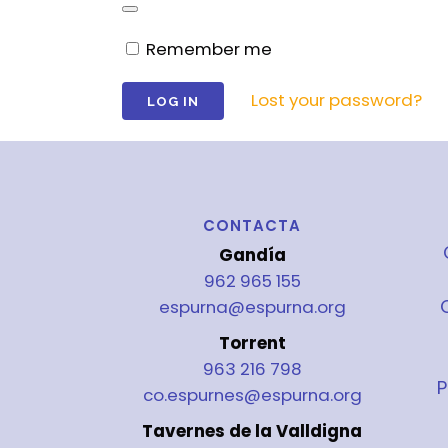
Remember me
Lost your password?
CONTACTA
Gandía
962 965 155
espurna@espurna.org
Torrent
963 216 798
P
co.espurnes@espurna.org
Tavernes de la Valldigna