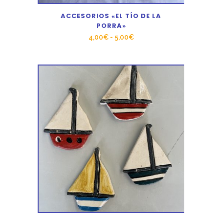
ACCESORIOS «EL TÍO DE LA
PORRA»
Rango
4,00
€
-
5,00
€
de
precios:
desde
4,00€
hasta
5,00€