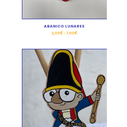
ABANICO LUNARES
Rango
5,00
€
-
7,00
€
de
precios:
desde
5,00€
hasta
7,00€