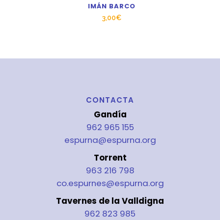
IMÁN BARCO
3,00
€
CONTACTA
Gandía
962 965 155
espurna@espurna.org
Torrent
963 216 798
co.espurnes@espurna.org
Tavernes de la Valldigna
962 823 985