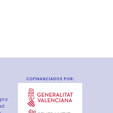
COFINANCIADOS POR:
pra
ad
s