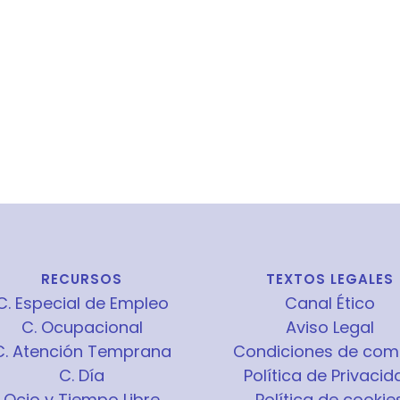
RECURSOS
TEXTOS LEGALES
C. Especial de Empleo
Canal Ético
C. Ocupacional
Aviso Legal
C. Atención Temprana
Condiciones de com
C. Día
Política de Privacid
Ocio y Tiempo Libre
Política de cookie