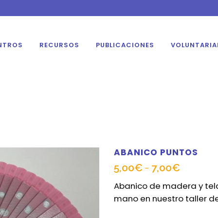
NTROS
RECURSOS
PUBLICACIONES
VOLUNTARI
ABANICO PUNTOS
5,00
€
7,00
€
Rango
-
de
Abanico de madera y tela
precios:
mano en nuestro taller d
desde