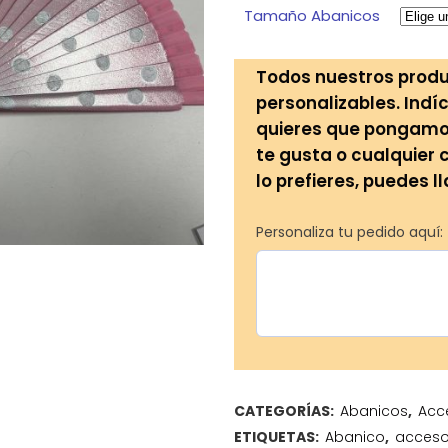
5,00€
Tamaño Abanicos
hasta
7,00€
Todos nuestros produ
personalizables. Indíc
quieres que pongamos 
te gusta o cualquier 
lo prefieres, puedes l
Personaliza tu pedido aquí:
CATEGORÍAS:
Abanicos
,
Acc
ETIQUETAS:
Abanico
,
acceso