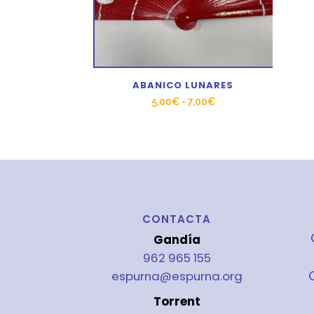
ABANICO LUNARES
Rango
5,00
€
-
7,00
€
de
precios:
desde
5,00€
hasta
7,00€
CONTACTA
Gandía
962 965 155
espurna@espurna.org
Torrent