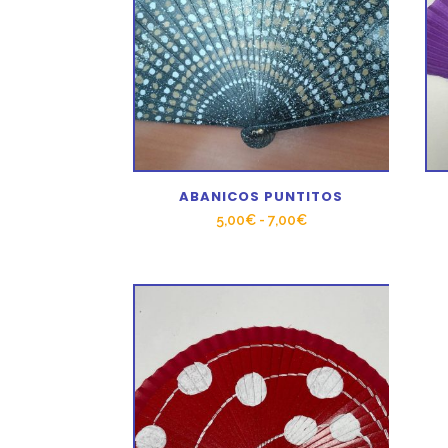
ABANICOS PUNTITOS
Rango
5,00
€
-
7,00
€
de
precios:
desde
5,00€
hasta
7,00€