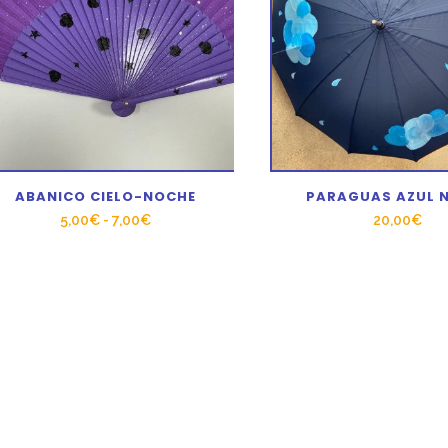
ABANICO CIELO-NOCHE
PARAGUAS AZUL 
Rango
5,00
€
-
7,00
€
20,00
€
de
precios:
desde
5,00€
hasta
7,00€