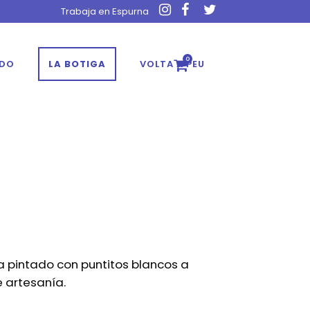
Trabaja en Espurna
0
ADO
LA BOTIGA
VOLTA A PEU
 pintado con puntitos blancos a
e artesanía.