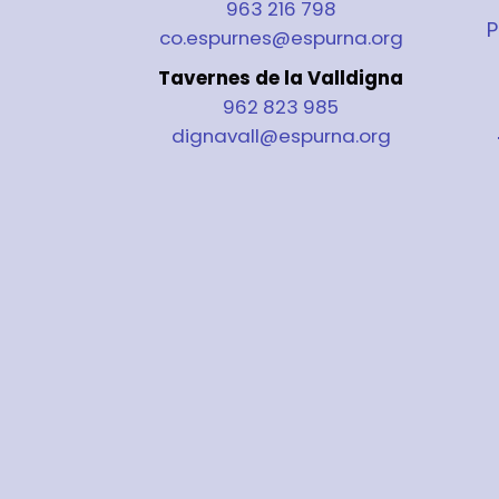
963 216 798
P
co.espurnes@espurna.org
Tavernes de la Valldigna
962 823 985
dignavall@espurna.org