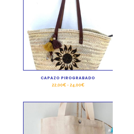
CAPAZO PIROGRABADO
Rango
22,00
€
-
24,00
€
de
precios:
desde
22,00€
hasta
24,00€