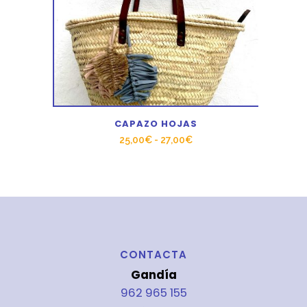
CAPAZO HOJAS
Rango
25,00
€
-
27,00
€
de
precios:
desde
25,00€
hasta
27,00€
CONTACTA
Gandía
962 965 155