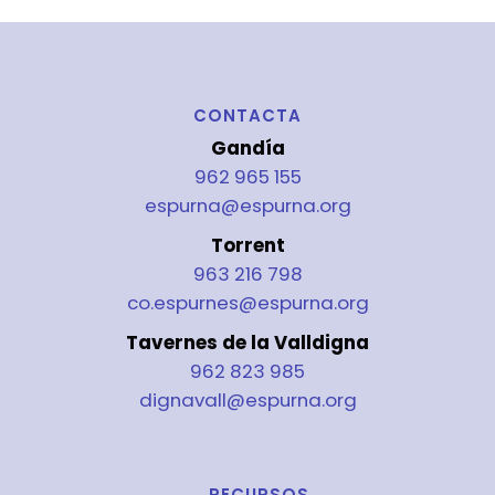
CONTACTA
Gandía
962 965 155
espurna@espurna.org
Torrent
963 216 798
co.espurnes@espurna.org
Tavernes de la Valldigna
962 823 985
dignavall@espurna.org
RECURSOS