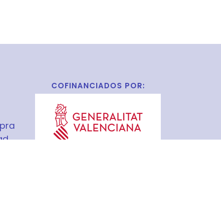
COFINANCIADOS POR:
pra
ad
s
S