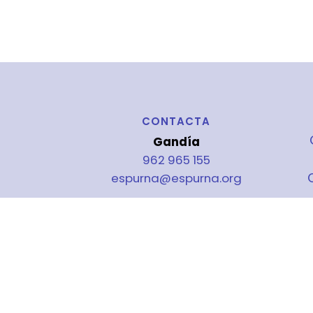
CONTACTA
Gandía
962 965 155
espurna@espurna.org
Torrent
963 216 798
P
co.espurnes@espurna.org
Tavernes de la Valldigna
962 823 985
dignavall@espurna.org