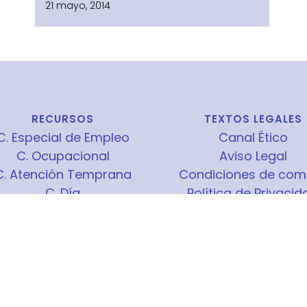
21 mayo, 2014
RECURSOS
TEXTOS LEGALES
C. Especial de Empleo
Canal Ético
C. Ocupacional
Aviso Legal
C. Atención Temprana
Condiciones de com
C. Día
Política de Privacid
Ocio y Tiempo Libre
Política de cookie
rogramas Formativos
Estatutos
Viviendas Tuteladas
Cert. ISO-9001
Deporte Inclusivo
EMPRESAS
COLABORADORA
TRABAJA EN ESPURNA