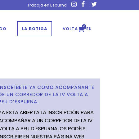
Trabaja en Espurna
0
ADO
LA BOTIGA
VOLTA A PEU
INSCRÍBETE YA COMO ACOMPAÑANTE
DE UN CORREDOR DE LA IV VOLTA A
PEU D’ESPURNA.
YA ESTA ABIERTA LA INSCRIPCIÓN PARA
ACOMPAÑAR A UN CORREDOR DE LA IV
VOLTA A PEU D'ESPURNA. OS PODÉIS
INSCRIBIR EN NUESTRA PÁGINA WEB