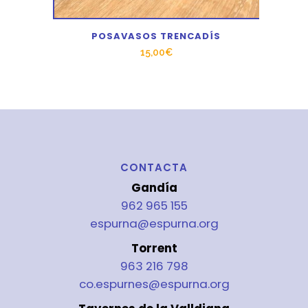
POSAVASOS TRENCADÍS
15,00
€
CONTACTA
Gandía
962 965 155
espurna@espurna.org
Torrent
963 216 798
co.espurnes@espurna.org