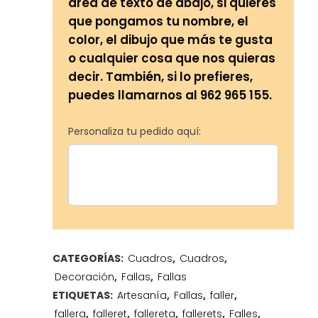
área de texto de abajo, si quieres
que pongamos tu nombre, el
color, el dibujo que más te gusta
o cualquier cosa que nos quieras
decir. También, si lo prefieres,
puedes llamarnos al 962 965 155.
Personaliza tu pedido aquí:
CATEGORÍAS:
Cuadros
,
Cuadros
,
Decoración
,
Fallas
,
Fallas
ETIQUETAS:
Artesanía
,
Fallas
,
faller
,
fallera
,
falleret
,
fallereta
,
fallerets
,
Falles
,