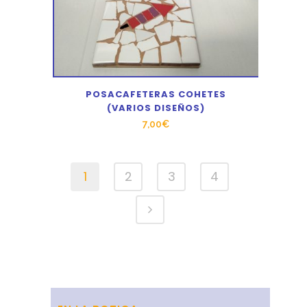
POSACAFETERAS COHETES
(VARIOS DISEÑOS)
7,00
€
1
2
3
4