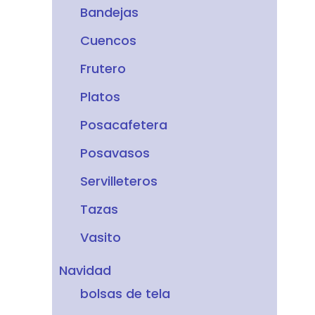
Bandejas
Cuencos
Frutero
Platos
Posacafetera
Posavasos
Servilleteros
Tazas
Vasito
Navidad
bolsas de tela