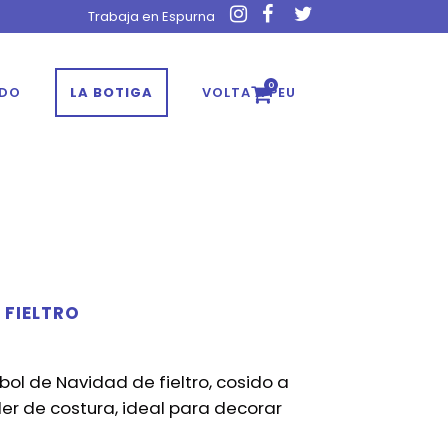
Trabaja en Espurna
0
ADO
LA BOTIGA
VOLTA A PEU
 FIELTRO
l de Navidad de fieltro, cosido a
ler de costura, ideal para decorar