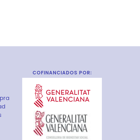
COFINANCIADOS POR:
pra
ad
s