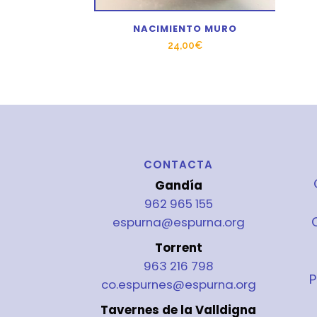
NACIMIENTO MURO
24,00
€
CONTACTA
Gandía
962 965 155
espurna@espurna.org
Torrent
963 216 798
P
co.espurnes@espurna.org
Tavernes de la Valldigna