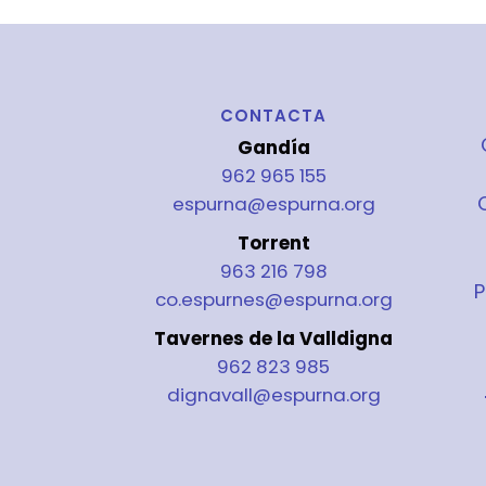
CONTACTA
Gandía
962 965 155
espurna@espurna.org
Torrent
963 216 798
P
co.espurnes@espurna.org
Tavernes de la Valldigna
962 823 985
dignavall@espurna.org