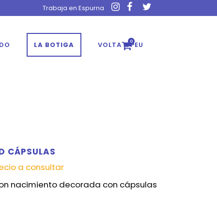
Trabaja en Espurna
0
ADO
LA BOTIGA
VOLTA A PEU
AD CÁPSULAS
ecio a consultar
 con nacimiento decorada con cápsulas