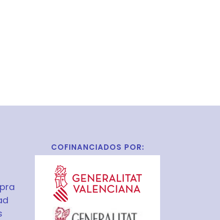
COFINANCIADOS POR:
pra
ad
s