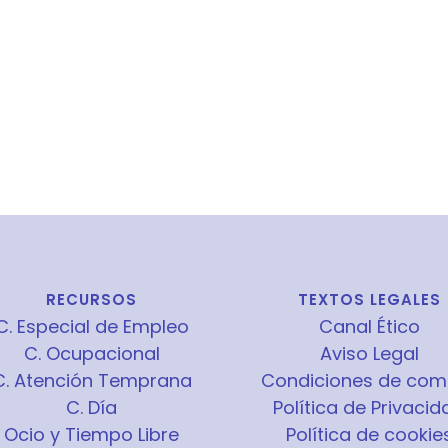
RECURSOS
TEXTOS LEGALES
C. Especial de Empleo
Canal Ético
C. Ocupacional
Aviso Legal
C. Atención Temprana
Condiciones de com
C. Día
Política de Privacid
Ocio y Tiempo Libre
Política de cookie