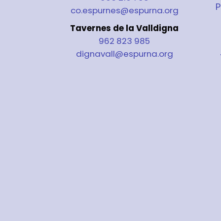
P
co.espurnes@espurna.org
Tavernes de la Valldigna
962 823 985
dignavall@espurna.org