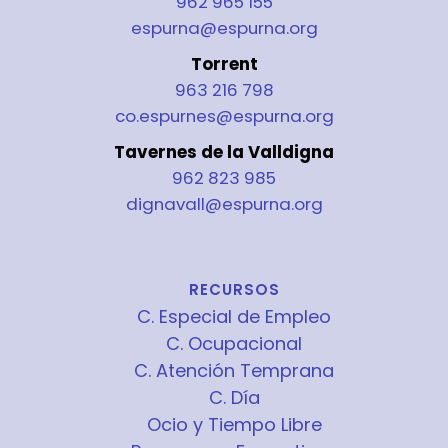
962 965 155
espurna@espurna.org
Torrent
963 216 798
co.espurnes@espurna.org
Tavernes de la Valldigna
962 823 985
dignavall@espurna.org
RECURSOS
C. Especial de Empleo
C. Ocupacional
C. Atención Temprana
C. Día
Ocio y Tiempo Libre