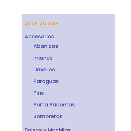
EN LA BOTIGA
Accesorios
Abanicos
Imanes
Llaveros
Paraguas
Pins
Porta Baquetas
Sombreros
Bolsos y Mochilas