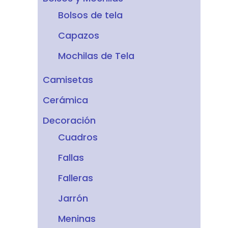
Bolsos de tela
Capazos
Mochilas de Tela
Camisetas
Cerámica
Decoración
Cuadros
Fallas
Falleras
Jarrón
Meninas