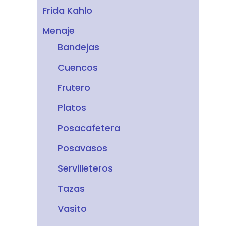
Frida Kahlo
Menaje
Bandejas
Cuencos
Frutero
Platos
Posacafetera
Posavasos
Servilleteros
Tazas
Vasito