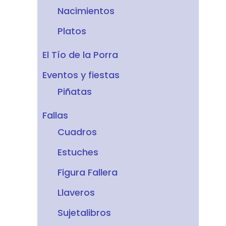
Nacimientos
Platos
El Tío de la Porra
Eventos y fiestas
Piñatas
Fallas
Cuadros
Estuches
Figura Fallera
Llaveros
Sujetalibros