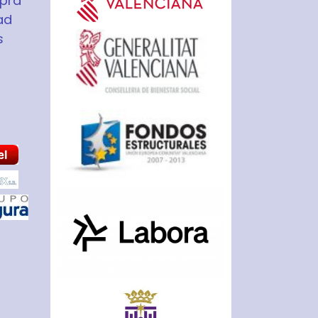
pra
ad
s
S