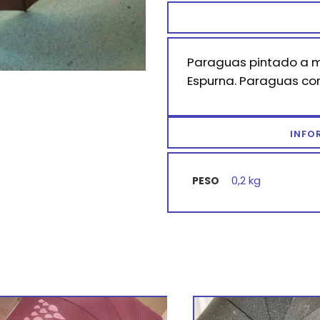
Paraguas pintado a ma
Espurna. Paraguas con
INFO
0,2 kg
PESO