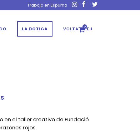
Trabaja en Espurna
0
ADO
LA BOTIGA
VOLTA A PEU
ES
en el taller creativo de Fundació
razones rojos.