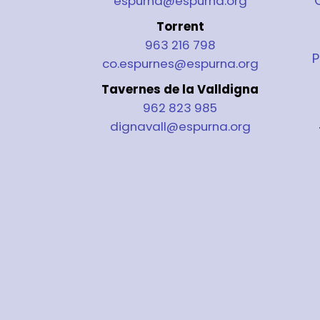
espurna@espurna.org
Torrent
963 216 798
P
co.espurnes@espurna.org
Tavernes de la Valldigna
962 823 985
dignavall@espurna.org