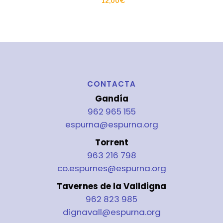
12,00
€
CONTACTA
Gandía
962 965 155
espurna@espurna.org
Torrent
963 216 798
co.espurnes@espurna.org
Tavernes de la Valldigna
962 823 985
dignavall@espurna.org