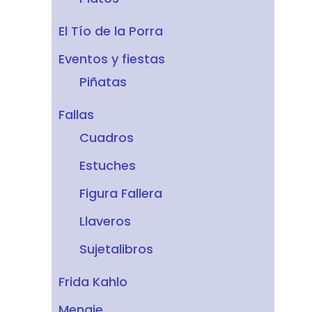
El Tío de la Porra
Eventos y fiestas
Piñatas
Fallas
Cuadros
Estuches
Figura Fallera
Llaveros
Sujetalibros
Frida Kahlo
Menaje