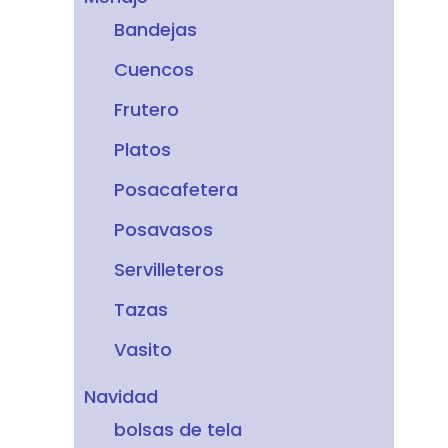
Bandejas
Cuencos
Frutero
Platos
Posacafetera
Posavasos
Servilleteros
Tazas
Vasito
Navidad
bolsas de tela