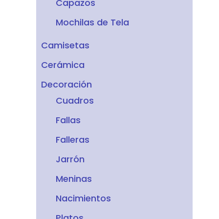
Capazos
Mochilas de Tela
Camisetas
Cerámica
Decoración
Cuadros
Fallas
Falleras
Jarrón
Meninas
Nacimientos
Platos