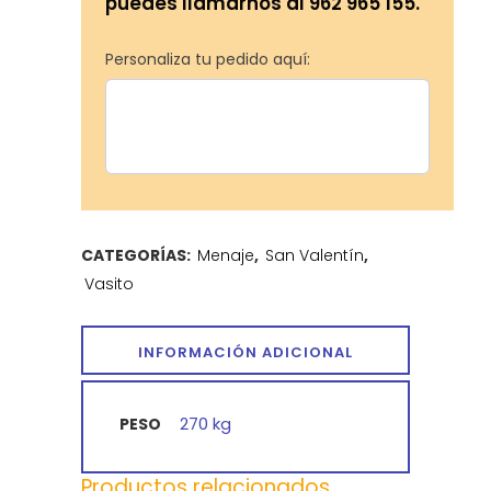
puedes llamarnos al 962 965 155.
Personaliza tu pedido aquí:
CATEGORÍAS:
Menaje
,
San Valentín
,
Vasito
INFORMACIÓN ADICIONAL
270 kg
PESO
Productos relacionados