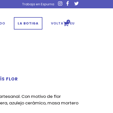
Trabaja en Espurna
0
ADO
LA BOTIGA
VOLTA A PEU
S FLOR
rtesanal. Con motivo de flor
era, azulejo cerámico, masa mortero