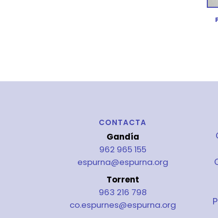
CONTACTA
Gandía
962 965 155
espurna@espurna.org
Torrent
963 216 798
P
co.espurnes@espurna.org