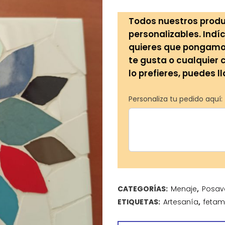
Todos nuestros produ
personalizables. Indíc
quieres que pongamos 
te gusta o cualquier 
lo prefieres, puedes l
Personaliza tu pedido aquí:
CATEGORÍAS:
Menaje
,
Posav
ETIQUETAS:
Artesanía
,
feta