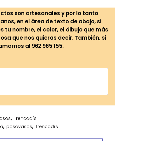
ctos son artesanales y por lo tanto
anos, en el área de texto de abajo, si
tu nombre, el color, el dibujo que más
cosa que nos quieras decir. También, si
lamarnos al 962 965 155.
asos
,
Trencadís
mà
,
posavasos
,
Trencadís