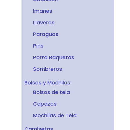
Imanes
Llaveros
Paraguas
Pins
Porta Baquetas
Sombreros
Bolsos y Mochilas
Bolsos de tela
Capazos
Mochilas de Tela
Camisetas