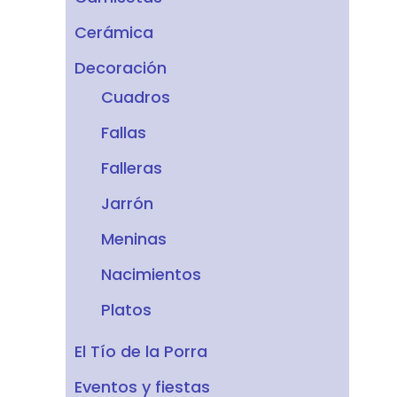
Cerámica
Decoración
Cuadros
Fallas
Falleras
Jarrón
Meninas
Nacimientos
Platos
El Tío de la Porra
Eventos y fiestas