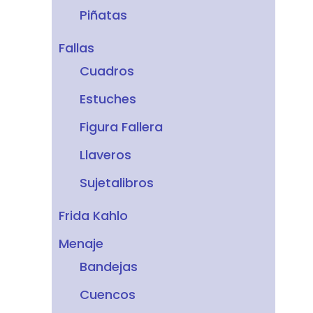
Piñatas
Fallas
Cuadros
Estuches
Figura Fallera
Llaveros
Sujetalibros
Frida Kahlo
Menaje
Bandejas
Cuencos