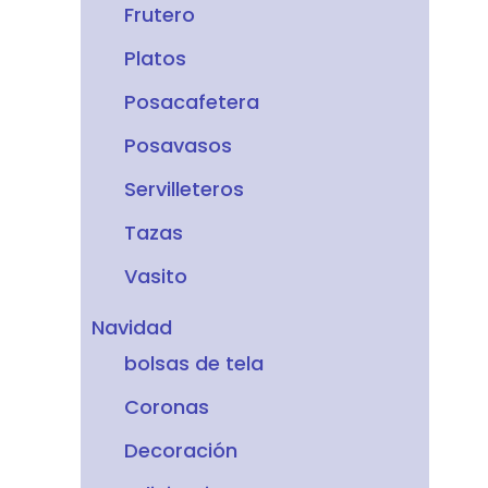
Frutero
Platos
Posacafetera
Posavasos
Servilleteros
Tazas
Vasito
Navidad
bolsas de tela
Coronas
Decoración