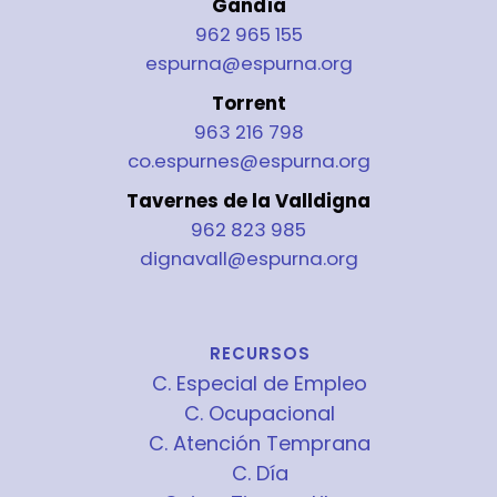
Gandía
962 965 155
espurna@espurna.org
Torrent
963 216 798
co.espurnes@espurna.org
Tavernes de la Valldigna
962 823 985
dignavall@espurna.org
RECURSOS
C. Especial de Empleo
C. Ocupacional
C. Atención Temprana
C. Día