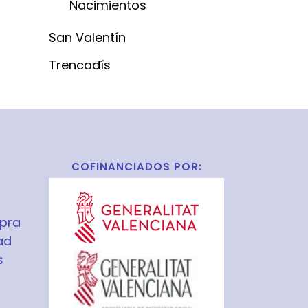
Nacimientos
San Valentín
Trencadís
COFINANCIADOS POR:
pra
ad
s