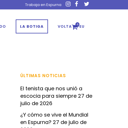
Trabaja en Espurna
0
ADO
LA BOTIGA
VOLTA A PEU
ÚLTIMAS NOTICIAS
El tenista que nos unió a
escocia para siempre
27 de
julio de 2026
¿Y cómo se vive el Mundial
en Espurna?
27 de julio de