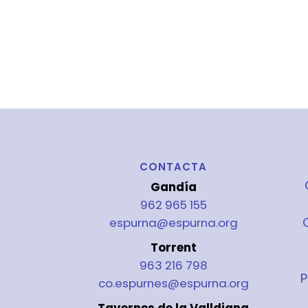
CONTACTA
Gandía
962 965 155
espurna@espurna.org
Torrent
963 216 798
P
co.espurnes@espurna.org
Tavernes de la Valldigna