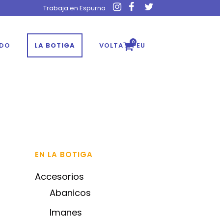
Trabaja en Espurna
0
ADO
LA BOTIGA
VOLTA A PEU
EN LA BOTIGA
Accesorios
Abanicos
Imanes