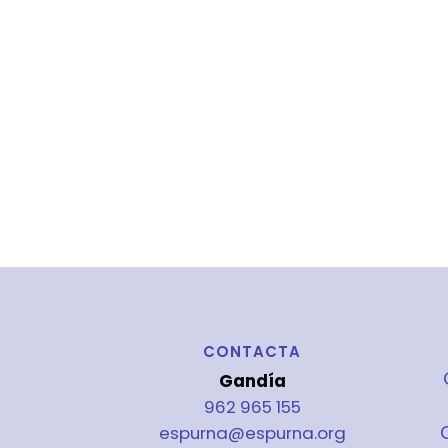
CONTACTA
Gandía
962 965 155
espurna@espurna.org