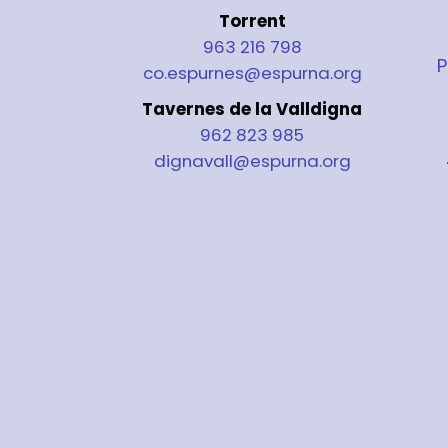
Torrent
963 216 798
P
co.espurnes@espurna.org
Tavernes de la Valldigna
962 823 985
dignavall@espurna.org