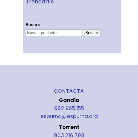
Trencadís
Buscar
Buscar
CONTACTA
Gandía
962 965 155
espurna@espurna.org
Torrent
963 216 798