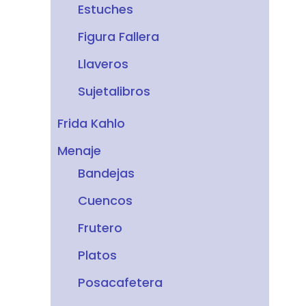
Estuches
Figura Fallera
Llaveros
Sujetalibros
Frida Kahlo
Menaje
Bandejas
Cuencos
Frutero
Platos
Posacafetera