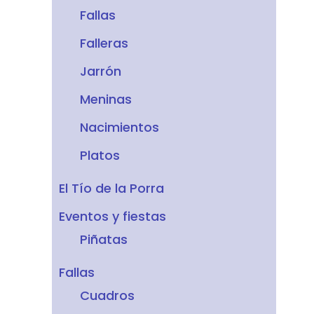
Fallas
Falleras
Jarrón
Meninas
Nacimientos
Platos
El Tío de la Porra
Eventos y fiestas
Piñatas
Fallas
Cuadros