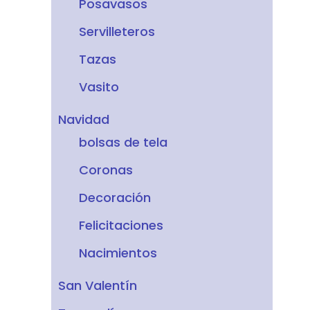
Posavasos
Servilleteros
Tazas
Vasito
Navidad
bolsas de tela
Coronas
Decoración
Felicitaciones
Nacimientos
San Valentín