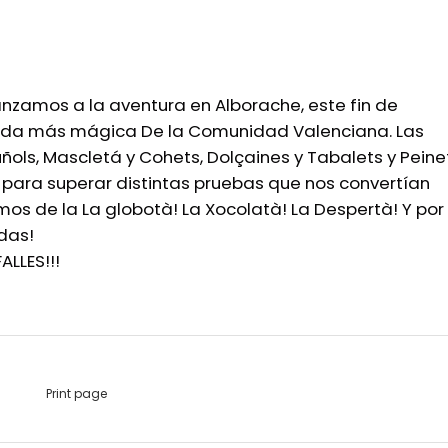
lanzamos a la aventura en Alborache, este fin de
ada más mágica De la Comunidad Valenciana. Las
ñols, Mascletá y Cohets, Dolçaines y Tabalets y Pein
para superar distintas pruebas que nos convertían
mos de la La globotà! La Xocolatà! La Despertà! Y por
odas!
ALLES!!!
Print page