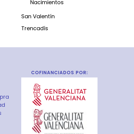
Nacimientos
San Valentín
Trencadís
COFINANCIADOS POR:
pra
ad
s