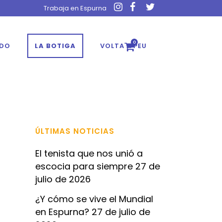
Trabaja en Espurna
0
ADO
LA BOTIGA
VOLTA A PEU
ÚLTIMAS NOTICIAS
El tenista que nos unió a
escocia para siempre
27 de
julio de 2026
¿Y cómo se vive el Mundial
en Espurna?
27 de julio de