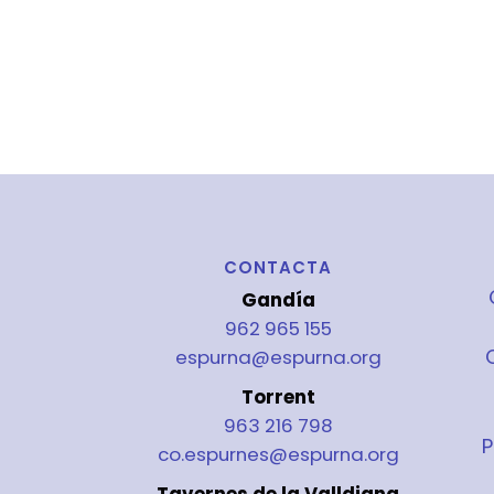
CONTACTA
Gandía
962 965 155
espurna@espurna.org
Torrent
963 216 798
P
co.espurnes@espurna.org
Tavernes de la Valldigna