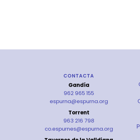
CONTACTA
Gandía
962 965 155
espurna@espurna.org
Torrent
963 216 798
P
co.espurnes@espurna.org
Tavernes de la Valldigna