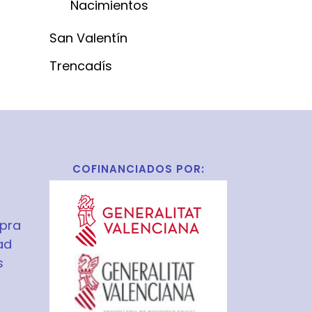
Nacimientos
San Valentín
Trencadís
COFINANCIADOS POR:
pra
ad
s