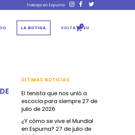
Trabaja en Espurna
0
ADO
LA BOTIGA
VOLTA A PEU
ÚLTIMAS NOTICIAS
DE
El tenista que nos unió a
escocia para siempre
27 de
julio de 2026
¿Y cómo se vive el Mundial
en Espurna?
27 de julio de