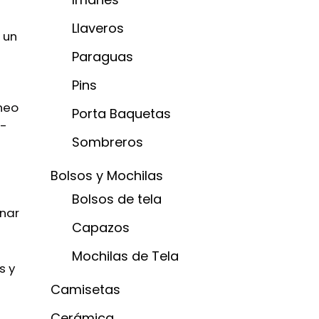
Llaveros
 un
Paraguas
Pins
rneo
Porta Baquetas
 -
Sombreros
Bolsos y Mochilas
Bolsos de tela
inar
Capazos
Mochilas de Tela
s y
Camisetas
Cerámica