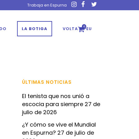
Trabaja en Espurna
0
ADO
LA BOTIGA
VOLTA A PEU
ÚLTIMAS NOTICIAS
El tenista que nos unió a
escocia para siempre
27 de
julio de 2026
¿Y cómo se vive el Mundial
en Espurna?
27 de julio de