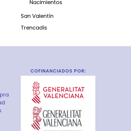
Nacimientos
San Valentín
Trencadís
COFINANCIADOS POR:
pra
ad
s