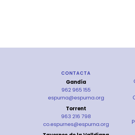
CONTACTA
Gandía
962 965 155
espurna@espurna.org
Torrent
963 216 798
P
co.espurnes@espurna.org
Tavernes de la Valldigna