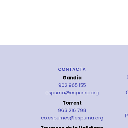
CONTACTA
Gandía
962 965 155
espurna@espurna.org
Torrent
963 216 798
P
co.espurnes@espurna.org
Tavernes de la Valldigna