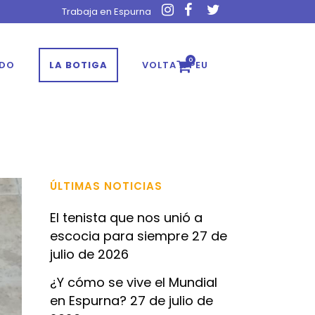
Trabaja en Espurna
0
ADO
LA BOTIGA
VOLTA A PEU
ÚLTIMAS NOTICIAS
El tenista que nos unió a
escocia para siempre
27 de
julio de 2026
¿Y cómo se vive el Mundial
en Espurna?
27 de julio de