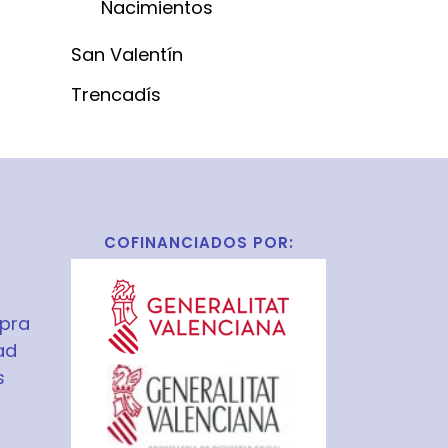
Nacimientos
San Valentín
Trencadís
COFINANCIADOS POR:
pra
ad
s