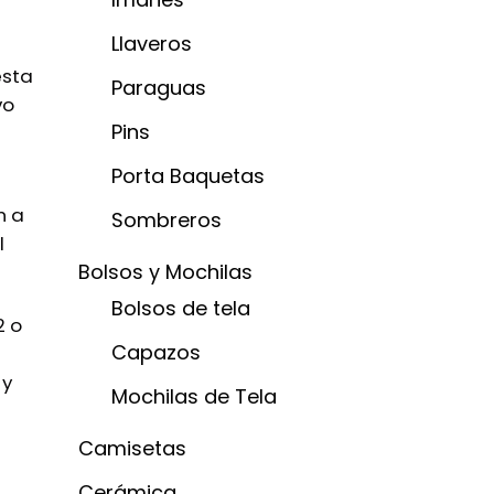
Llaveros
esta
Paraguas
vo
Pins
Porta Baquetas
n a
Sombreros
l
Bolsos y Mochilas
Bolsos de tela
2 o
Capazos
 y
Mochilas de Tela
Camisetas
Cerámica