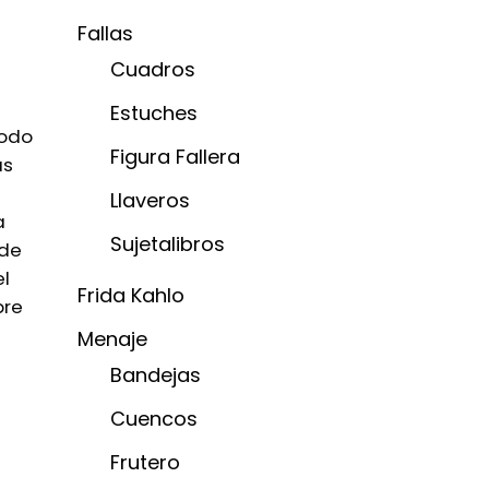
Fallas
Cuadros
Estuches
Todo
Figura Fallera
as
Llaveros
a
Sujetalibros
 de
el
Frida Kahlo
bre
Menaje
Bandejas
Cuencos
i
Frutero