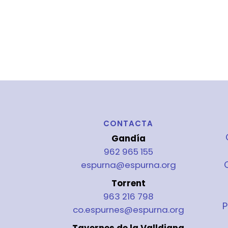
CONTACTA
Gandía
962 965 155
espurna@espurna.org
Torrent
963 216 798
P
co.espurnes@espurna.org
Tavernes de la Valldigna