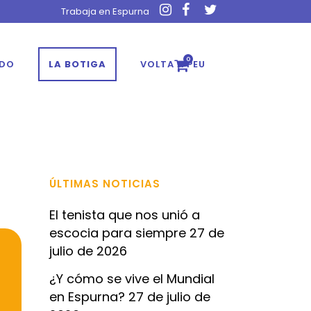
Trabaja en Espurna
0
ADO
LA BOTIGA
VOLTA A PEU
ÚLTIMAS NOTICIAS
El tenista que nos unió a
escocia para siempre
27 de
julio de 2026
¿Y cómo se vive el Mundial
en Espurna?
27 de julio de