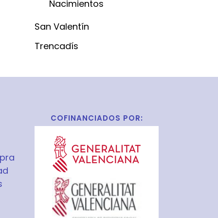
Nacimientos
San Valentín
Trencadís
COFINANCIADOS POR:
pra
ad
s