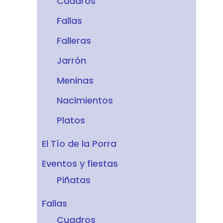
Cuadros
Fallas
Falleras
Jarrón
Meninas
Nacimientos
Platos
El Tío de la Porra
Eventos y fiestas
Piñatas
Fallas
Cuadros