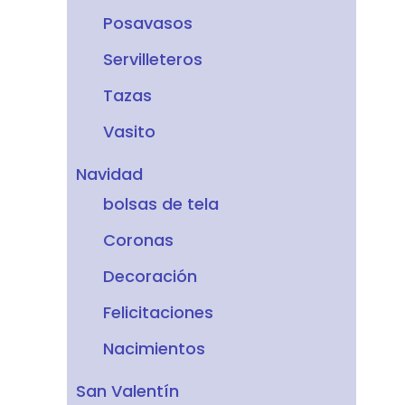
Posavasos
Servilleteros
Tazas
Vasito
Navidad
bolsas de tela
Coronas
Decoración
Felicitaciones
Nacimientos
San Valentín