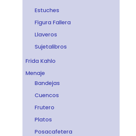
Estuches
Figura Fallera
Llaveros
Sujetalibros
Frida Kahlo
Menaje
Bandejas
Cuencos
Frutero
Platos
Posacafetera