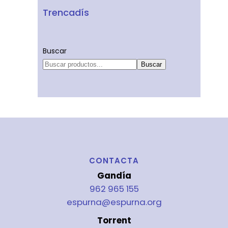
Trencadís
Buscar
Buscar
CONTACTA
Gandía
962 965 155
espurna@espurna.org
Torrent