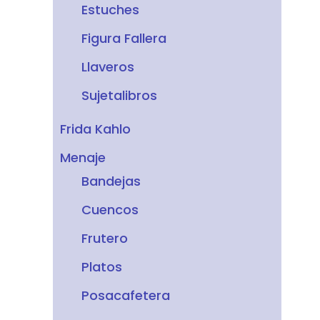
Estuches
Figura Fallera
Llaveros
Sujetalibros
Frida Kahlo
Menaje
Bandejas
Cuencos
Frutero
Platos
Posacafetera