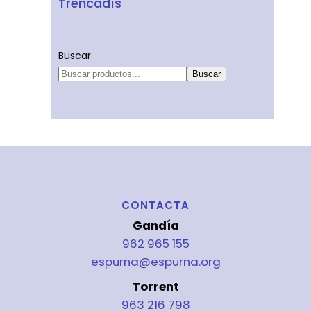
Trencadís
Buscar
Buscar
CONTACTA
Gandía
962 965 155
espurna@espurna.org
Torrent
963 216 798