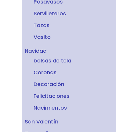
Posavasos
Servilleteros
Tazas
Vasito
Navidad
bolsas de tela
Coronas
Decoración
Felicitaciones
Nacimientos
San Valentín