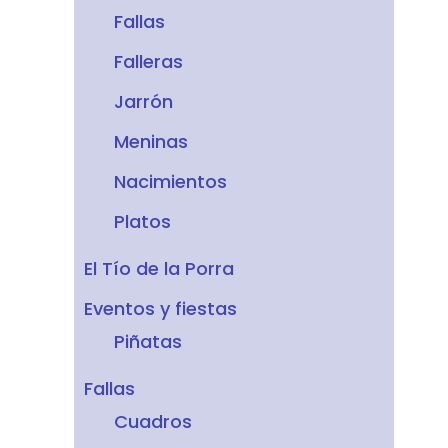
Fallas
Falleras
Jarrón
Meninas
Nacimientos
Platos
El Tío de la Porra
Eventos y fiestas
Piñatas
Fallas
Cuadros