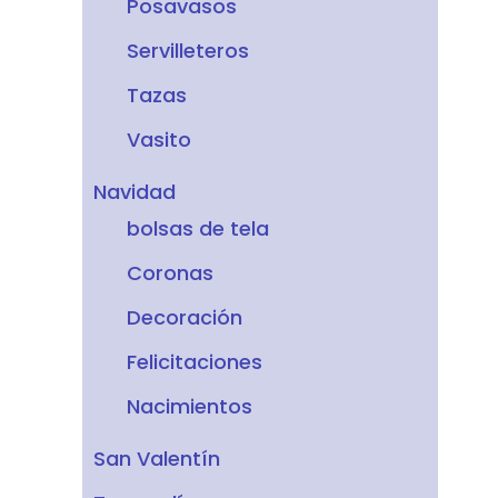
Posavasos
Servilleteros
Tazas
Vasito
Navidad
bolsas de tela
Coronas
Decoración
Felicitaciones
Nacimientos
San Valentín