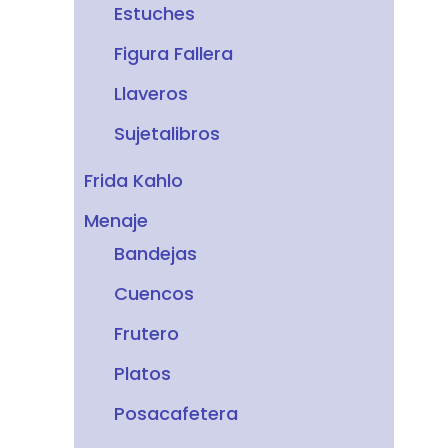
Estuches
Figura Fallera
Llaveros
Sujetalibros
Frida Kahlo
Menaje
Bandejas
Cuencos
Frutero
Platos
Posacafetera