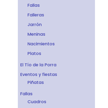
Fallas
Falleras
Jarrón
Meninas
Nacimientos
Platos
El Tío de la Porra
Eventos y fiestas
Piñatas
Fallas
Cuadros