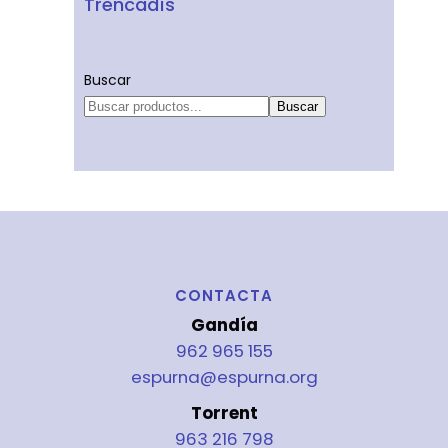
Trencadís
Buscar
Buscar
CONTACTA
Gandía
962 965 155
espurna@espurna.org
Torrent
963 216 798