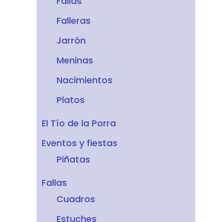
Fallas
Falleras
Jarrón
Meninas
Nacimientos
Platos
El Tío de la Porra
Eventos y fiestas
Piñatas
Fallas
Cuadros
Estuches