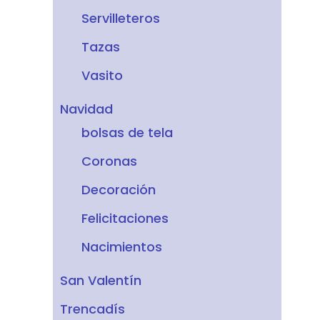
Servilleteros
Tazas
Vasito
Navidad
bolsas de tela
Coronas
Decoración
Felicitaciones
Nacimientos
San Valentín
Trencadís