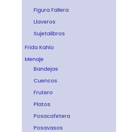
Figura Fallera
Llaveros
Sujetalibros
Frida Kahlo
Menaje
Bandejas
Cuencos
Frutero
Platos
Posacafetera
Posavasos