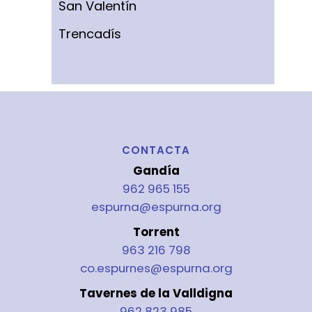
San Valentín
Trencadís
CONTACTA
Gandía
962 965 155
espurna@espurna.org
Torrent
963 216 798
co.espurnes@espurna.org
Tavernes de la Valldigna
962 823 985