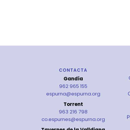
CONTACTA
Gandía
962 965 155
espurna@espurna.org
Torrent
963 216 798
P
co.espurnes@espurna.org
Tavernes de la Valldigna