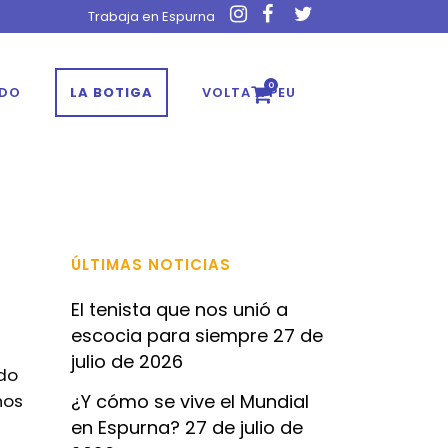
Trabaja en Espurna
0
ADO
LA BOTIGA
VOLTA A PEU
ÚLTIMAS NOTICIAS
El tenista que nos unió a
escocia para siempre
27 de
julio de 2026
ado
nos
¿Y cómo se vive el Mundial
en Espurna?
27 de julio de