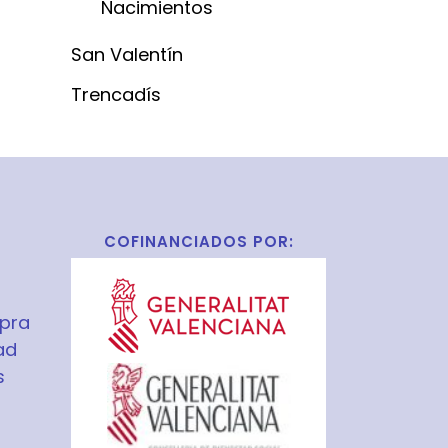
Nacimientos
San Valentín
Trencadís
COFINANCIADOS POR:
pra
ad
s