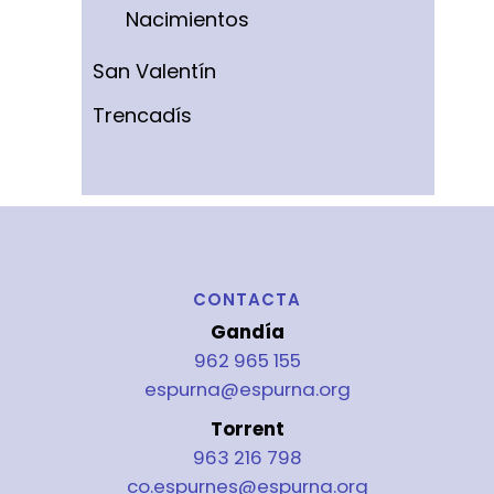
Nacimientos
San Valentín
Trencadís
CONTACTA
Gandía
962 965 155
espurna@espurna.org
Torrent
963 216 798
co.espurnes@espurna.org