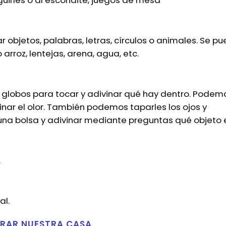
guirles o al escondite, juegos de mesa
 objetos, palabras, letras, círculos o animales. Se p
rroz, lentejas, arena, agua, etc.
 globos para tocar y adivinar qué hay dentro. Podem
nar el olor. También podemos taparles los ojos y
 una bolsa y adivinar mediante preguntas qué objeto 
.
al.
RAR NUESTRA CASA