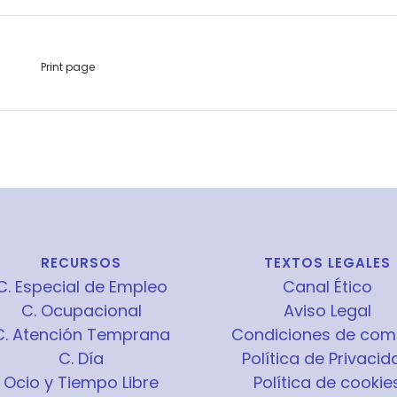
Print page
RECURSOS
TEXTOS LEGALES
C. Especial de Empleo
Canal Ético
C. Ocupacional
Aviso Legal
C. Atención Temprana
Condiciones de com
C. Día
Política de Privacid
Ocio y Tiempo Libre
Política de cookie