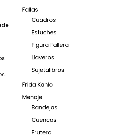
Fallas
Cuadros
uede
Estuches
Figura Fallera
Llaveros
os
Sujetalibros
es.
Frida Kahlo
Menaje
Bandejas
Cuencos
Frutero