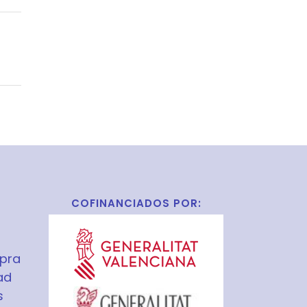
COFINANCIADOS POR:
pra
ad
s