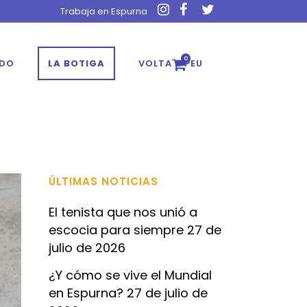
Trabaja en Espurna
0
ADO
LA BOTIGA
VOLTA A PEU
ÚLTIMAS NOTICIAS
El tenista que nos unió a
escocia para siempre
27 de
julio de 2026
¿Y cómo se vive el Mundial
en Espurna?
27 de julio de