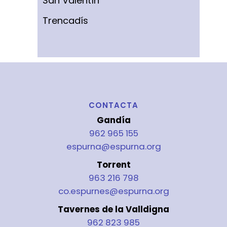
San Valentín
Trencadís
CONTACTA
Gandía
962 965 155
espurna@espurna.org
Torrent
963 216 798
co.espurnes@espurna.org
Tavernes de la Valldigna
962 823 985