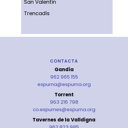
San Valentín
Trencadís
CONTACTA
Gandía
962 965 155
espurna@espurna.org
Torrent
963 216 798
co.espurnes@espurna.org
Tavernes de la Valldigna
962 823 985