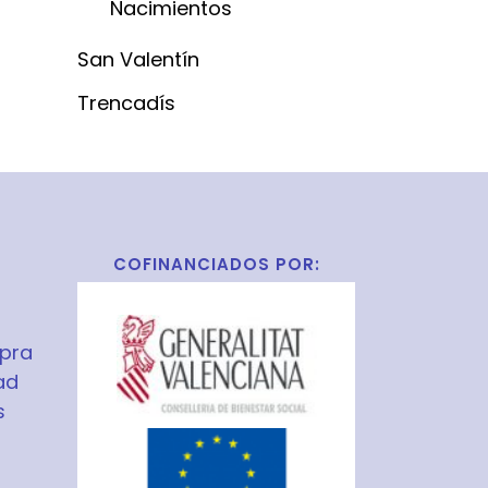
Nacimientos
San Valentín
Trencadís
COFINANCIADOS POR:
pra
ad
s