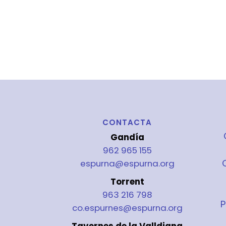
CONTACTA
Gandía
962 965 155
espurna@espurna.org
Torrent
963 216 798
P
co.espurnes@espurna.org
Tavernes de la Valldigna