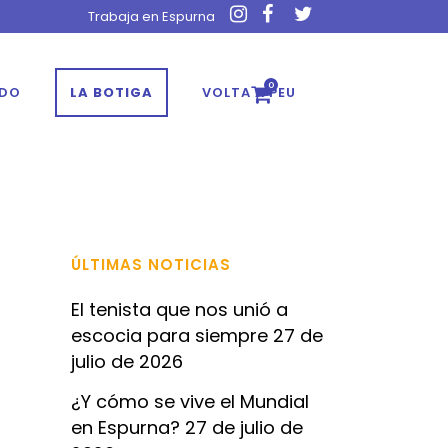
Trabaja en Espurna
0
ADO
LA BOTIGA
VOLTA A PEU
ÚLTIMAS NOTICIAS
El tenista que nos unió a
escocia para siempre
27 de
julio de 2026
¿Y cómo se vive el Mundial
en Espurna?
27 de julio de