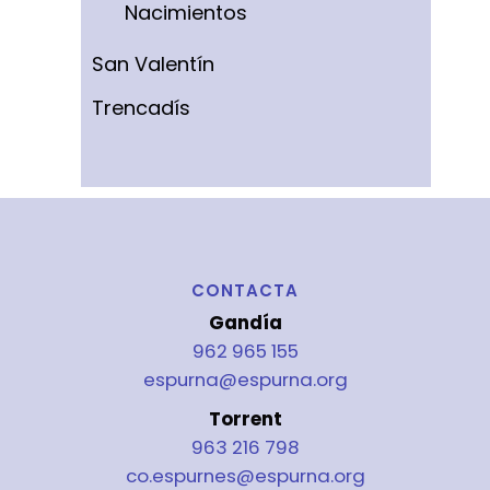
Nacimientos
San Valentín
Trencadís
CONTACTA
Gandía
962 965 155
espurna@espurna.org
Torrent
963 216 798
co.espurnes@espurna.org