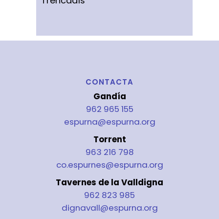
Trencadís
CONTACTA
Gandía
962 965 155
espurna@espurna.org
Torrent
963 216 798
co.espurnes@espurna.org
Tavernes de la Valldigna
962 823 985
dignavall@espurna.org