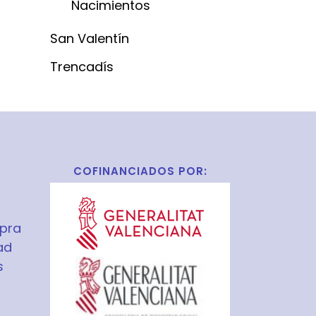
Nacimientos
San Valentín
Trencadís
COFINANCIADOS POR:
pra
ad
s