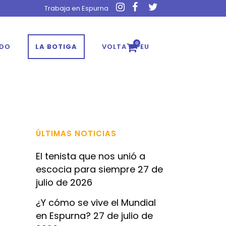
Trabaja en Espurna
0
ADO
LA BOTIGA
VOLTA A PEU
ÚLTIMAS NOTICIAS
El tenista que nos unió a
escocia para siempre
27 de
julio de 2026
¿Y cómo se vive el Mundial
en Espurna?
27 de julio de