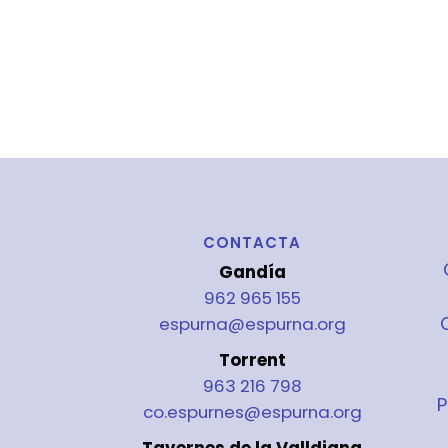
CONTACTA
Gandía
962 965 155
espurna@espurna.org
Torrent
963 216 798
P
co.espurnes@espurna.org
Tavernes de la Valldigna