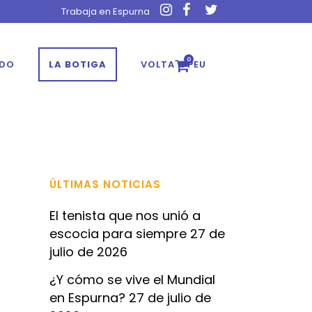
Trabaja en Espurna
0
ADO
LA BOTIGA
VOLTA A PEU
ÚLTIMAS NOTICIAS
El tenista que nos unió a
escocia para siempre
27 de
julio de 2026
¿Y cómo se vive el Mundial
en Espurna?
27 de julio de