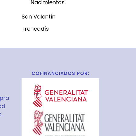
Nacimientos
San Valentín
Trencadís
COFINANCIADOS POR:
pra
ad
s