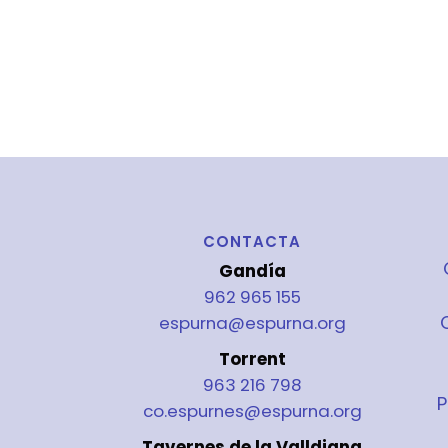
CONTACTA
Gandía
962 965 155
espurna@espurna.org
Torrent
963 216 798
P
co.espurnes@espurna.org
Tavernes de la Valldigna