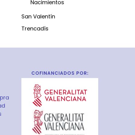
Nacimientos
San Valentín
Trencadís
COFINANCIADOS POR:
pra
ad
s