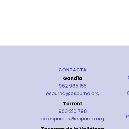
CONTACTA
Gandía
962 965 155
espurna@espurna.org
Torrent
963 216 798
P
co.espurnes@espurna.org
Tavernes de la Valldigna