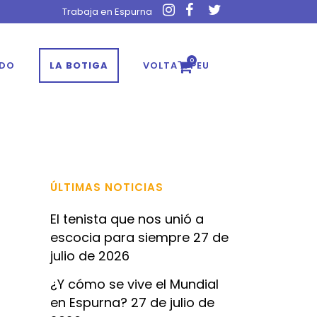
Trabaja en Espurna
0
ADO
LA BOTIGA
VOLTA A PEU
ÚLTIMAS NOTICIAS
El tenista que nos unió a
escocia para siempre
27 de
julio de 2026
¿Y cómo se vive el Mundial
en Espurna?
27 de julio de