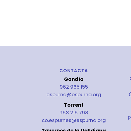
CONTACTA
Gandía
962 965 155
espurna@espurna.org
Torrent
963 216 798
P
co.espurnes@espurna.org
Tavernes de la Valldigna