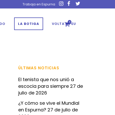
Trabaja en Espurna
0
ADO
LA BOTIGA
VOLTA A PEU
ÚLTIMAS NOTICIAS
El tenista que nos unió a
escocia para siempre
27 de
julio de 2026
¿Y cómo se vive el Mundial
en Espurna?
27 de julio de