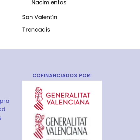
Nacimientos
San Valentín
Trencadís
COFINANCIADOS POR:
pra
ad
s